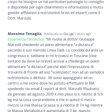
corpo ha bisogno se hai particolari patologie lo consiglio
è disponibile per ogni chiarimento e informazioni e molto
gentile affidatevi a nutrizionisti bravi ed esperti come il
Dott. Marzulli.
Massimo Tenaglia
Pubblicata su
5 years ago
Esperienza fantastica:
"Mi rivolsi al dottor Giuseppe
Marzulli chiedendo un piano alimentare "a distanza"
secondo il suo metodo Linea Dadi. Lo conobbi durante un
congresso e, sebbene io mi trovassi in Toscana (cioè
lontano da dove lui riceve), provai a chiedergli un piano
alimentare "a distanza" perchè ebbi l'impressione di
trovarmi di fronte ad uno "scienziato", non ad un semplice
nutrizionista o dietista . Mi sono appoggiato ad un
centro a me vicino dove ho potuto effettuare le BIA,
spedendo via email il report al dott. Marzulli. Risultato:
da gennaio ad agosto 2019 il mio peso si è ridotto di 5,9
kg ma la cosa sorprendente è che in questi 6 mesi e
mezzo la mia Massa Grassa si è ridotta di 7,4 kg mentre
la Massa Metabolica è aumentata di 3 kg, questo