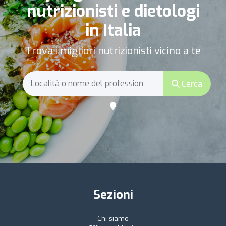
nutrizionisti e dietologi
in Italia
Trova i migliori nutrizionisti vicino a te
Cerca
Sezioni
Chi siamo