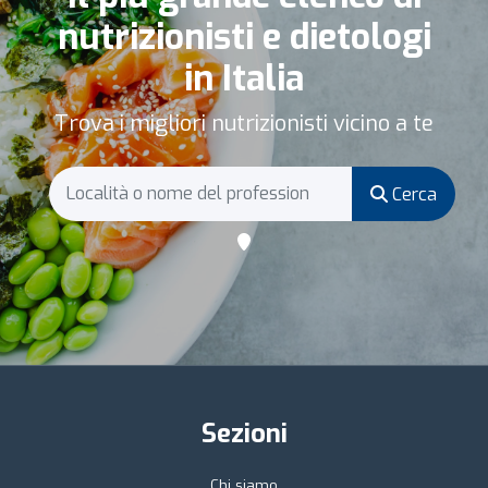
nutrizionisti e dietologi
in Italia
Trova i migliori nutrizionisti vicino a te
Cerca
Sezioni
Chi siamo