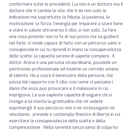
confermare tutte le precedenti. Lui non é un dottore ma il
dottore che ti cambia la vita: che ti da non solo le
indicazioni ma soprattutto la fiducia, la pazienza, la
motivazione, la forza, l'energia per imparare a stare bene
a stare in salute attraverso il cibo...e non solo. Sa fare
una cosa potente: non lo fa al tuo posto ma sa guidarti
nel farlo, ti rende capace di farlo con un percorso sano e
consapevole in cui tu riprendi in mano la consapevolezza
delle scelte, la capacità serena di saperle compiere . Il
dottor Arena é una persona straordinaria, possiede un
patrimonio professionale ed insieme un corredo umano
di talento. Ha a cuore il benessere della persona, che
passa dal rapporto con il cibo cosí come vi passano i
danni che esso puó provocare e il malessere in cui
imprigiona. La sua sapiente capacità di seguire chi si
rivolge a lui merita la gratitudine che mi vedete
esprimergli. Il suo percorso non é né stressogeno né
vincolante , prevede e contempla finestre di libertà in cui
esercitare la consapevolezza della scelta e della
compensazione . Nella serenità senza sensi di colpa ho