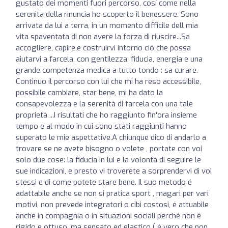
gustato dei momenti fuori percorso, cosí come nella
serenita della rinuncia ho scoperto il benessere. Sono
arrivata da lui a terra, in un momento difficile dell mia
vita spaventata di non avere la forza di riuscire...Sa
accogliere, capire,e costruirvi intorno ció che possa
aiutarvi a farcela, con gentilezza, fiducia, energia e una
grande competenza medica a tutto tondo : sa curare.
Continuo il percorso con lui che mi ha reso accessibile,
possibile cambiare, star bene, mi ha dato la
consapevolezza e la serenità di farcela con una tale
proprietà ...I risultati che ho raggiunto fin'ora insieme
tempo e al modo in cui sono stati raggiunti hanno
superato le mie aspettative.A chiunque dico di andarlo a
trovare se ne avete bisogno o volete , portate con voi
solo due cose: la fiducia in lui e la volontà di seguire le
sue indicazioni, e presto vi troverete a sorprendervi di voi
stessi e di come potete stare bene. Il suo metodo é
adattabile anche se non si pratica sport , magari per vari
motivi, non prevede integratori o cibi costosi, é attuabile
anche in compagnia o in situazioni sociali perché non é
rigido e ottuso, ma sensato ed elastico ( é vero che non