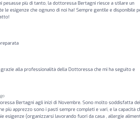
mi pesasse più di tanto, la dottoressa Bertagni riesce a stilare un
 le esigenze che ognuno di noi ha! Sempre gentile e disponibile p
atto!
preparata
i grazie alla professionalità della Dottoressa che mi ha seguito e
.
ago
toressa Bertagni agli inizi di Novembre. Sono molto soddisfatta de
he più apprezzo sono i pasti sempre completi e vari, e la capacità c
ie esigenze (organizzarsi lavorando fuori da casa , allergie aliment