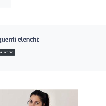
uenti elenchi:
 a Livorno