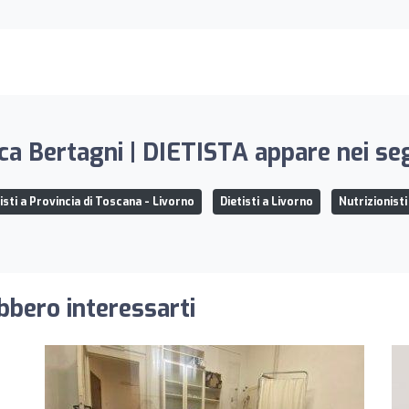
ca Bertagni | DIETISTA appare nei seg
isti a Provincia di Toscana - Livorno
Dietisti a Livorno
Nutrizionisti
ebbero interessarti