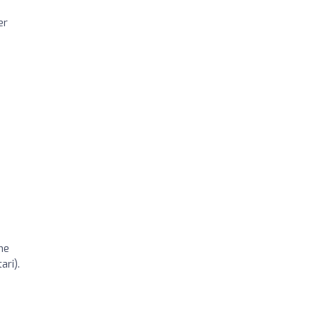
er
i
he
ari).