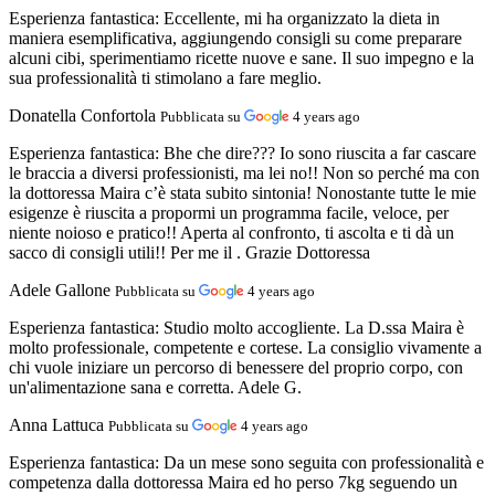
Esperienza fantastica:
Eccellente, mi ha organizzato la dieta in
maniera esemplificativa, aggiungendo consigli su come preparare
alcuni cibi, sperimentiamo ricette nuove e sane. Il suo impegno e la
sua professionalità ti stimolano a fare meglio.
Donatella Confortola
Pubblicata su
4 years ago
Esperienza fantastica:
Bhe che dire??? Io sono riuscita a far cascare
le braccia a diversi professionisti, ma lei no!! Non so perché ma con
la dottoressa Maira c’è stata subito sintonia! Nonostante tutte le mie
esigenze è riuscita a propormi un programma facile, veloce, per
niente noioso e pratico!! Aperta al confronto, ti ascolta e ti dà un
sacco di consigli utili!! Per me il . Grazie Dottoressa
Adele Gallone
Pubblicata su
4 years ago
Esperienza fantastica:
Studio molto accogliente. La D.ssa Maira è
molto professionale, competente e cortese. La consiglio vivamente a
chi vuole iniziare un percorso di benessere del proprio corpo, con
un'alimentazione sana e corretta. Adele G.
Anna Lattuca
Pubblicata su
4 years ago
Esperienza fantastica:
Da un mese sono seguita con professionalità e
competenza dalla dottoressa Maira ed ho perso 7kg seguendo un