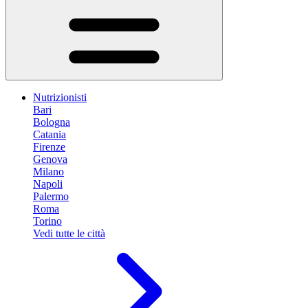
Nutrizionisti
Bari
Bologna
Catania
Firenze
Genova
Milano
Napoli
Palermo
Roma
Torino
Vedi tutte le città