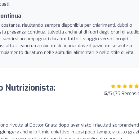
asti.
continua
to costante, risultando sempre disponibile per chiarimenti, dubbi o
a presenza continua, talvolta anche al di fuori degli orari di studio
a sentirsi accompagnati durante tutto il viaggio verso i propri
 ascolto creano un ambiente di fiducia, dove il paziente si sente a
biamento duraturo nelle abitudini alimentari e nello stile di vita.
 Nutrizionista:
5
/5 (75 Recensio
o rivolta al Dottor Gnata dopo aver visto i risultati sorprendenti
ggiungere anche io il mio obiettivo in così poco tempo, e tutto grazi
alimentare personalizzato molto vario e semplice da seguire.