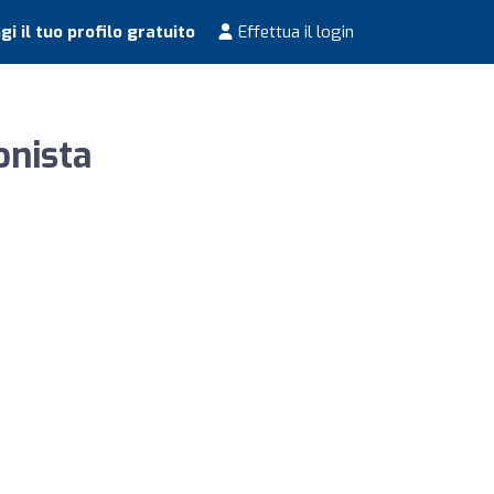
i il tuo profilo gratuito
Effettua il login
onista