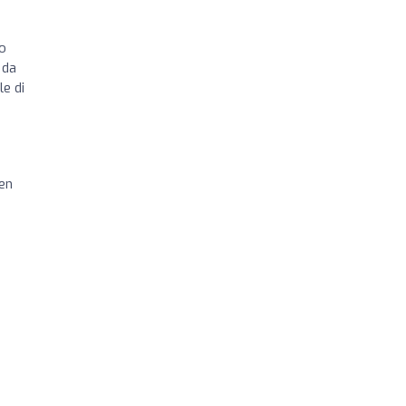
io
 da
le di
ben