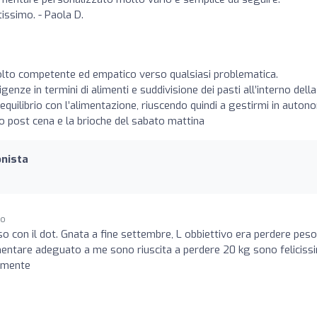
tissimo. - Paola D.
olto competente ed empatico verso qualsiasi problematica.
nze in termini di alimenti e suddivisione dei pasti all’interno della
quilibrio con l’alimentazione, riuscendo quindi a gestirmi in auton
no post cena e la brioche del sabato mattina
onista
go
rso con il dot. Gnata a fine settembre, L obbiettivo era perdere peso
imentare adeguato a me sono riuscita a perdere 20 kg sono feliciss
vamente