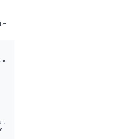
 -
 che
del
re