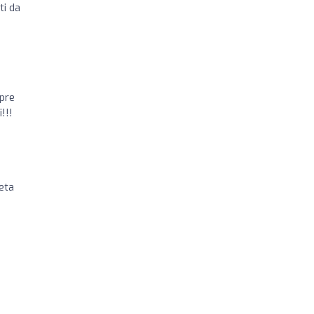
ti da
pre
!!!
ieta
!