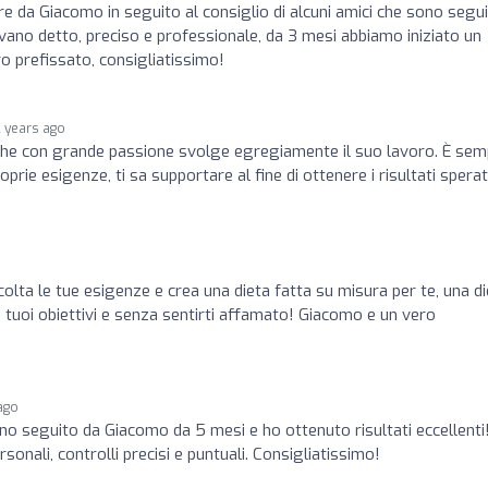
re da Giacomo in seguito al consiglio di alcuni amici che sono segui
vano detto, preciso e professionale, da 3 mesi abbiamo iniziato un
ro prefissato, consigliatissimo!
2 years ago
che con grande passione svolge egregiamente il suo lavoro. È sem
prie esigenze, ti sa supportare al fine di ottenere i risultati sperati
colta le tue esigenze e crea una dieta fatta su misura per te, una d
tuoi obiettivi e senza sentirti affamato! Giacomo e un vero
ago
no seguito da Giacomo da 5 mesi e ho ottenuto risultati eccellenti
onali, controlli precisi e puntuali. Consigliatissimo!