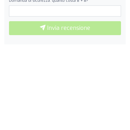
Domanda di sicurezza: quanto costa 8 + 8?
Invia recensione