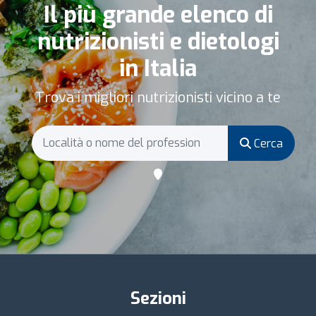
Il più grande elenco di
nutrizionisti e dietologi
in Italia
Trova i migliori nutrizionisti vicino a te
Cerca
Sezioni