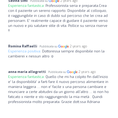
Savina Simi
2 years ago
Pubblicata su
Esperienza fantastica:
Professionista seria e preparata.Crea
con il paziente un sereno rapporto. Disponibile al colloquio,
è raggiungibile in caso di dubbi sul percorso che lei crea ad
personam. E’ realmente capace di guidare il paziente verso
un nuovo e più salutare stile di vita. Pollice su senza riserve
!!
Romina Raffaelli
2 years ago
Pubblicata su
Esperienza positiva:
Dottoressa sempre disponibile non la
cambierei x nessun altro ☺️
anna maria allegretti
2 years ago
Pubblicata su
Esperienza fantastica:
Quello che mi ha colpito fin dall’inizio
e’ la disponibilità’ a farti fare il nuovo percorso alimentare in
maniera leggera … non e’ facile x una persona cambiare e
rinunciare a certe abitudini da un giorno all’altro … io non ho
faticato x niente e sto raggiungendo la mia metà . Quindi
professionista molto preparata. Grazie dott.ssa Adriana