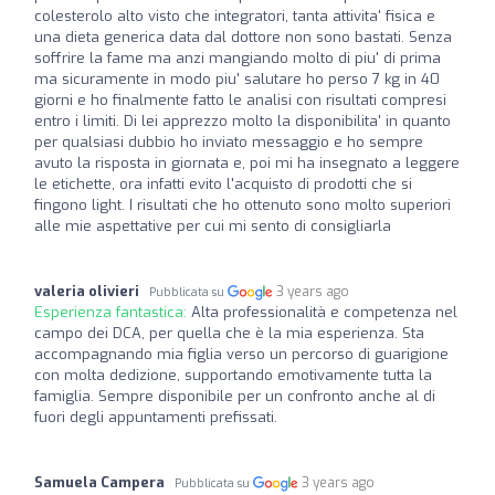
colesterolo alto visto che integratori, tanta attivita' fisica e
una dieta generica data dal dottore non sono bastati. Senza
soffrire la fame ma anzi mangiando molto di piu' di prima
ma sicuramente in modo piu' salutare ho perso 7 kg in 40
giorni e ho finalmente fatto le analisi con risultati compresi
entro i limiti. Di lei apprezzo molto la disponibilita' in quanto
per qualsiasi dubbio ho inviato messaggio e ho sempre
avuto la risposta in giornata e, poi mi ha insegnato a leggere
le etichette, ora infatti evito l'acquisto di prodotti che si
fingono light. I risultati che ho ottenuto sono molto superiori
alle mie aspettative per cui mi sento di consigliarla
valeria olivieri
3 years ago
Pubblicata su
Esperienza fantastica:
Alta professionalità e competenza nel
campo dei DCA, per quella che è la mia esperienza. Sta
accompagnando mia figlia verso un percorso di guarigione
con molta dedizione, supportando emotivamente tutta la
famiglia. Sempre disponibile per un confronto anche al di
fuori degli appuntamenti prefissati.
Samuela Campera
3 years ago
Pubblicata su