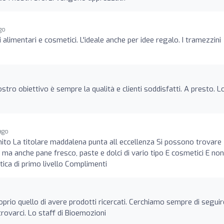
go
 alimentari e cosmetici. L'ideale anche per idee regalo. I tramezzini
ostro obiettivo è sempre la qualità e clienti soddisfatti. A presto. L
ago
nito La titolare maddalena punta all eccellenza Si possono trovare
.. ma anche pane fresco, paste e dolci di vario tipo E cosmetici E no
ica di primo livello Complimenti
roprio quello di avere prodotti ricercati. Cerchiamo sempre di seguir
 trovarci. Lo staff di Bioemozioni