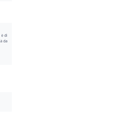
 è di
ià da