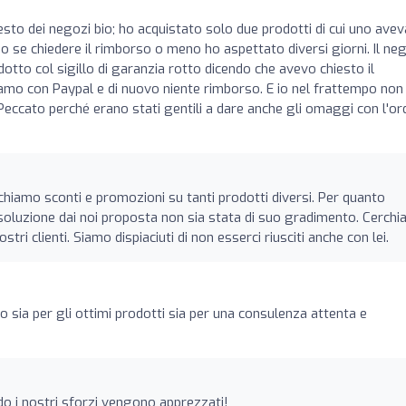
resto dei negozi bio; ho acquistato solo due prodotti di cui uno aveva
o se chiedere il rimborso o meno ho aspettato diversi giorni. Il ne
tto col sigillo di garanzia rotto dicendo che avevo chiesto il
amo con Paypal e di nuovo niente rimborso. E io nel frattempo non
 Peccato perché erano stati gentili a dare anche gli omaggi con l'ord
hiamo sconti e promozioni su tanti prodotti diversi. Per quanto
a soluzione dai noi proposta non sia stata di suo gradimento. Cerch
ri clienti. Siamo dispiaciuti di non esserci riusciti anche con lei.
o sia per gli ottimi prodotti sia per una consulenza attenta e
o i nostri sforzi vengono apprezzati!