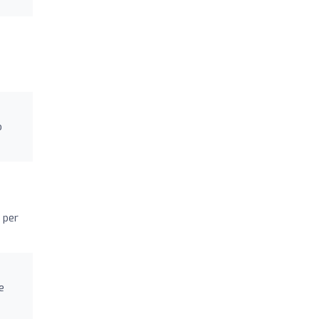
o
n per
e