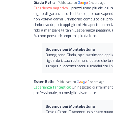
Giada Petra
Pubblicata su
2 years ago
Esperienza negativa:
I prezzi sono più alti del 
sigillo di garanzia rotto. Purtroppo non sapend
non voleva darmi il rimborso completo del prodo
rimborso dopo troppi giorni. Ho aperto un recl
fido a mangiare la tahini...esperienza pessima.
Ma non penso ricomprerò più da loro.
Bioemozioni Montebelluna
Buongiorno Giada, ogni settimana applic
riguarda il suo reclamo ci spiace che l
sempre di accontentare e soddisfare i nost
Ester Belle
Pubblicata su
3 years ago
Esperienza fantastica:
Un negozio di riferiment
professionale,lo consigliò vivamente
Bioemozioni Montebelluna
Grazie Ester! E sempre un piacere quand