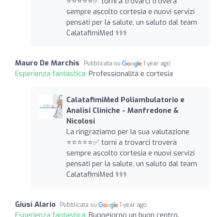
⭐️⭐️⭐️⭐️⭐️✅ torni a trovarci troverà
sempre ascolto cortesia e nuovi servizi
pensati per la salute, un saluto dal team
CalatafimiMed ‍⚕️‍⚕️‍⚕️
Mauro De Marchis
Pubblicata su
1 year ago
Esperienza fantastica:
Professionalità e cortesia
CalatafimiMed Poliambulatorio e
Analisi Cliniche - Manfredone &
Nicolosi
La ringraziamo per la sua valutazione
⭐️⭐️⭐️⭐️⭐️✅ torni a trovarci troverà
sempre ascolto cortesia e nuovi servizi
pensati per la salute, un saluto dal team
CalatafimiMed ‍⚕️‍⚕️‍⚕️
Giusi Alario
Pubblicata su
1 year ago
Esperienza fantastica:
Buongiorno un buon centro.