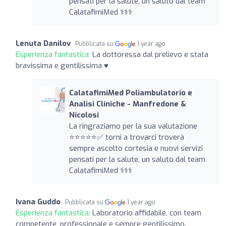
pensati per la salute, un saluto dal team
CalatafimiMed ‍⚕️‍⚕️‍⚕️
Lenuta Danilov
Pubblicata su
1 year ago
Esperienza fantastica:
La dottoressa dal prelievo e stata
bravissima e gentilissima ♥️
CalatafimiMed Poliambulatorio e
Analisi Cliniche - Manfredone &
Nicolosi
La ringraziamo per la sua valutazione
⭐️⭐️⭐️⭐️⭐️✅ torni a trovarci troverà
sempre ascolto cortesia e nuovi servizi
pensati per la salute, un saluto dal team
CalatafimiMed ‍⚕️‍⚕️‍⚕️
Ivana Guddo
Pubblicata su
1 year ago
Esperienza fantastica:
Laboratorio affidabile, con team
competente, professionale e sempre gentilissimo.