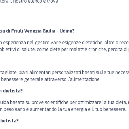
plora il nostro elenco e trova
ia di Friuli Venezia Giulia - Udine?
 esperienza nel gestire varie esigenze dietetiche, oltre a recen
i obiettivi di salute, come diete per malattie croniche, perdita di
ttagliate, piani alimentari personalizzati basati sulle tue necess
il benessere generale attraverso l'alimentazione.
n dietista?
guida basata su prove scientifiche per ottimizzare la tua dieta,
n peso sano e aumentando la tua energia e il tuo benessere.
dietista?