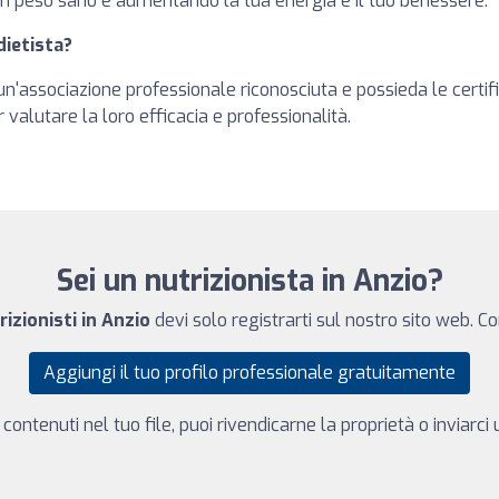
n peso sano e aumentando la tua energia e il tuo benessere.
dietista?
o un'associazione professionale riconosciuta e possieda le certi
r valutare la loro efficacia e professionalità.
Sei un nutrizionista in Anzio?
rizionisti in Anzio
devi solo registrarti sul nostro sito web. C
Aggiungi il tuo profilo professionale gratuitamente
 contenuti nel tuo file, puoi rivendicarne la proprietà o inviarc