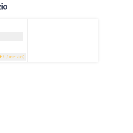
zio
4
(2 recensioni)