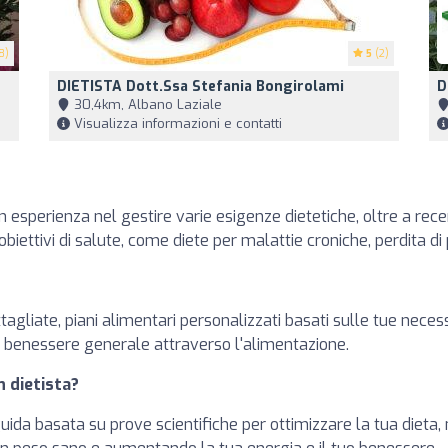
8)
5
(2)
DIETISTA Dott.ssa Stefania Bongirolami
D
30,4km, Albano Laziale
Visualizza informazioni e contatti
 esperienza nel gestire varie esigenze dietetiche, oltre a recen
i obiettivi di salute, come diete per malattie croniche, perdita di
ttagliate, piani alimentari personalizzati basati sulle tue necess
il benessere generale attraverso l'alimentazione.
n dietista?
guida basata su prove scientifiche per ottimizzare la tua dieta,