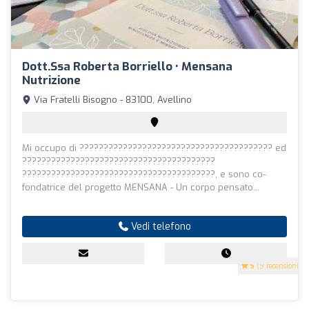
Dott.ssa Roberta Borriello • Mensana
Nutrizione
Via Fratelli Bisogno - 83100, Avellino
Mi occupo di ???????????????????????????????????????? ed
????????????????????????????????????????
????????????????????????????????????????, e sono co-
fondatrice del progetto MENSANA - Un corpo pensato...
Vedi telefono
5
(9 recensioni)