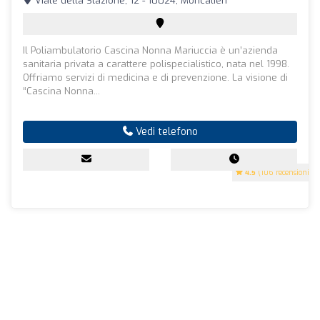
Viale della Stazione, 12 - 10024, Moncalieri
Il Poliambulatorio Cascina Nonna Mariuccia è un’azienda
sanitaria privata a carattere polispecialistico, nata nel 1998.
Offriamo servizi di medicina e di prevenzione. La visione di
“Cascina Nonna...
Vedi telefono
4.5
(106 recensioni)