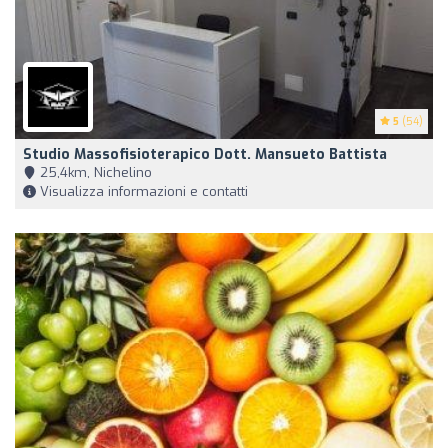
5
(54)
Studio Massofisioterapico Dott. Mansueto Battista
25,4km, Nichelino
Visualizza informazioni e contatti