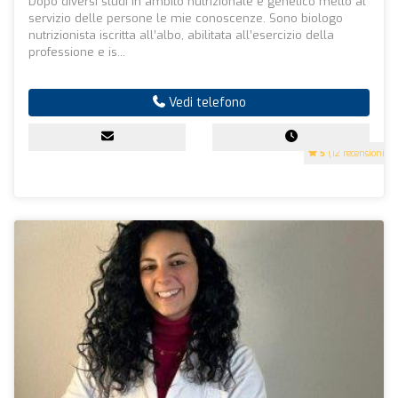
Dopo diversi studi in ambito nutrizionale e genetico metto al
servizio delle persone le mie conoscenze. Sono biologo
nutrizionista iscritta all’albo, abilitata all’esercizio della
professione e is...
Vedi telefono
5
(12 recensioni)