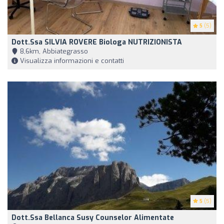
5
(5)
Dott.ssa SILVIA ROVERE Biologa NUTRIZIONISTA
8,6km, Abbiategrasso
Visualizza informazioni e contatti
5
(5)
Dott.ssa Bellanca Susy Counselor Alimentate