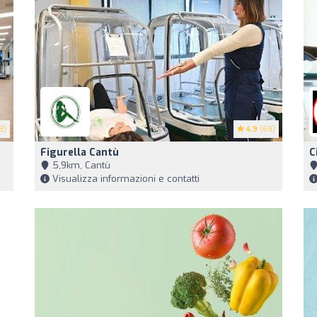
3)
4.9
(69)
Figurella Cantù
C
5,9km, Cantù
Visualizza informazioni e contatti