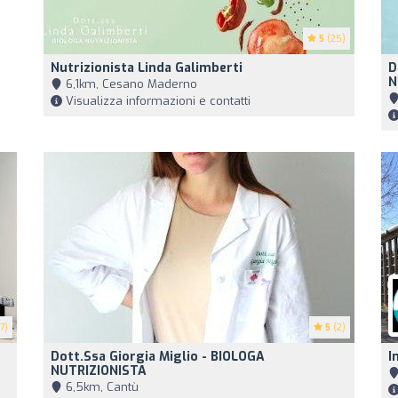
5
(25)
Nutrizionista Linda Galimberti
D
N
6,1km, Cesano Maderno
Visualizza informazioni e contatti
7)
5
(2)
Dott.ssa Giorgia Miglio - BIOLOGA
I
NUTRIZIONISTA
6,5km, Cantù