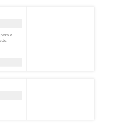
 opera a
llo,