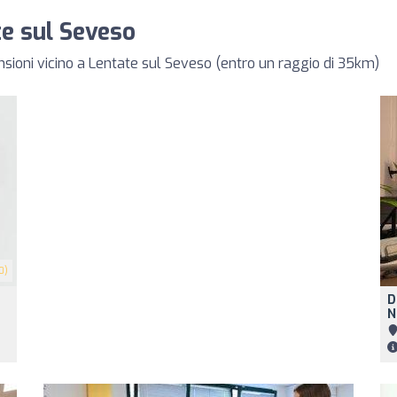
te sul Seveso
ensioni vicino a Lentate sul Seveso (entro un raggio di 35km)
0)
D
N