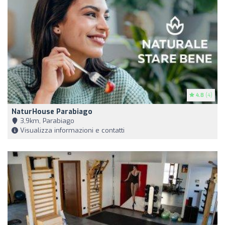
4.8
(4)
NaturHouse Parabiago
3,9km, Parabiago
Visualizza informazioni e contatti