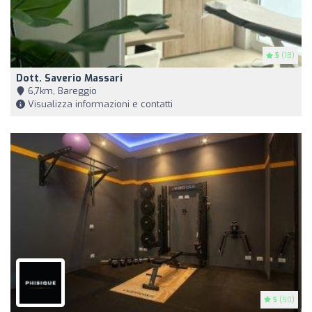
5
(18)
Dott. Saverio Massari
6,7km, Bareggio
Visualizza informazioni e contatti
5
(50)