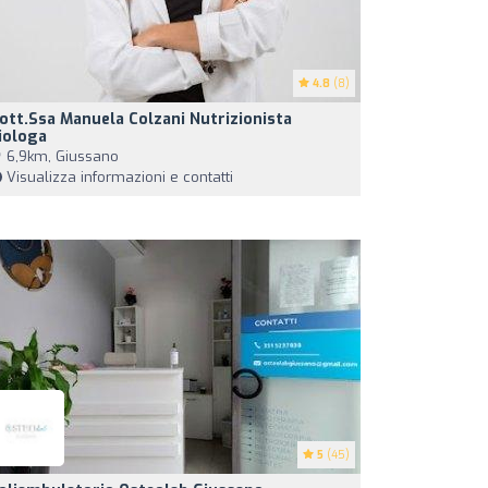
4.8
(8)
ott.ssa Manuela Colzani Nutrizionista
iologa
6,9km, Giussano
Visualizza informazioni e contatti
5
(45)