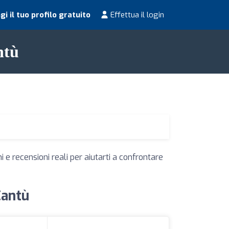
i il tuo profilo gratuito
Effettua il login
ntù
 e recensioni reali per aiutarti a confrontare
Cantù