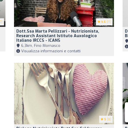
0)
4.6
(11)
Dott.ssa Marta Pellizzari - Nutrizionista,
D
Research Assistant Istituto Auxologico
B
Italiano IRCCS - ICANS
6,3km, Fino Mornasco
Visualizza informazioni e contatti
5
(8)