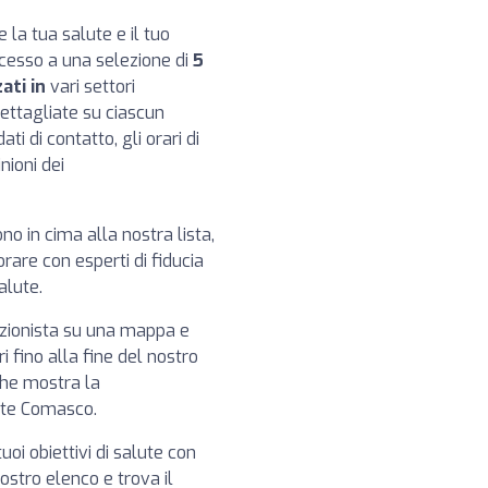
e la tua salute e il tuo
ccesso a una selezione di
5
ati in
vari settori
dettagliate su ciascun
ti di contatto, gli orari di
nioni dei
ono in cima alla nostra lista,
rare con esperti di fiducia
alute.
izionista su una mappa e
i fino alla fine del nostro
che mostra la
giate Comasco.
tuoi obiettivi di salute con
 nostro elenco e trova il