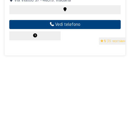
Via Vitellio 37 - 46019, Viadana
Vedi telefono
5
(15 recensioni)