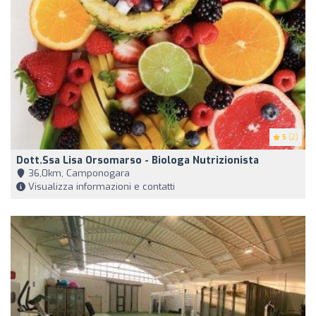
5
(2)
Dott.ssa Lisa Orsomarso - Biologa Nutrizionista
36,0km, Camponogara
Visualizza informazioni e contatti