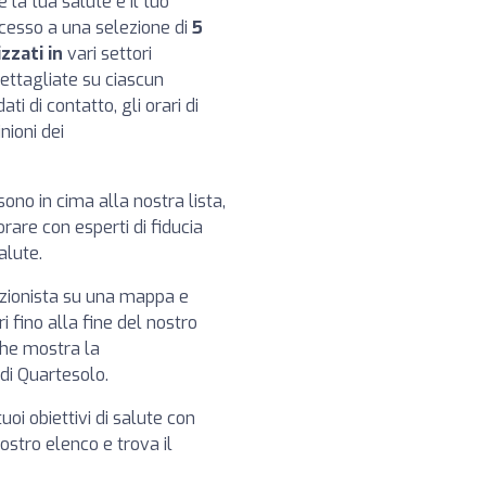
e la tua salute e il tuo
ccesso a una selezione di
5
zzati in
vari settori
dettagliate su ciascun
ti di contatto, gli orari di
nioni dei
 sono in cima alla nostra lista,
rare con esperti di fiducia
alute.
izionista su una mappa e
i fino alla fine del nostro
che mostra la
i di Quartesolo.
tuoi obiettivi di salute con
 nostro elenco e trova il