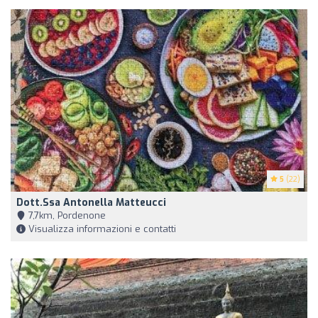
5
(22)
Dott.ssa Antonella Matteucci
7,7km, Pordenone
Visualizza informazioni e contatti