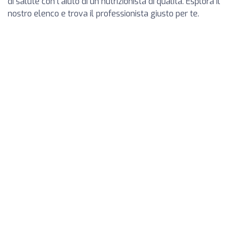
di salute con l'aiuto di un nutrizionista di qualità. Esplora il
nostro elenco e trova il professionista giusto per te.