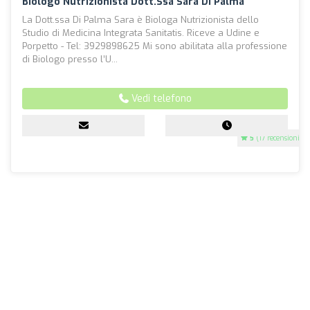
Biologo Nutrizionista Dott.ssa Sara Di Palma
La Dott.ssa Di Palma Sara è Biologa Nutrizionista dello
Studio di Medicina Integrata Sanitatis. Riceve a Udine e
Porpetto - Tel: 3929898625 Mi sono abilitata alla professione
di Biologo presso l’U...
Vedi telefono
5
(17 recensioni)