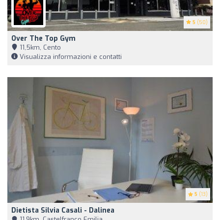
5
(50)
Over The Top Gym
11,5km, Cento
Visualizza informazioni e contatti
5
(13)
Dietista Silvia Casali - Dalinea
11,9km, Castelfranco Emilia