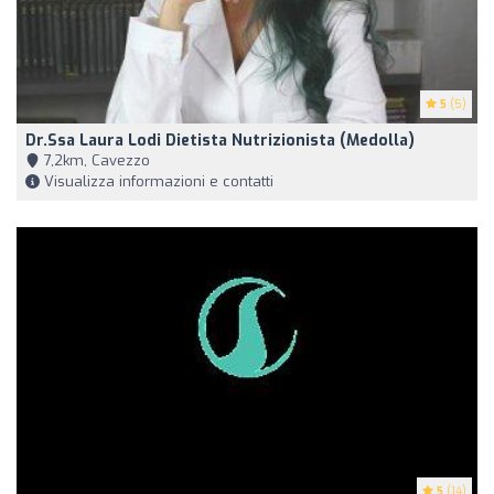
5
(5)
Dr.ssa Laura Lodi Dietista Nutrizionista (Medolla)
7,2km, Cavezzo
Visualizza informazioni e contatti
5
(14)