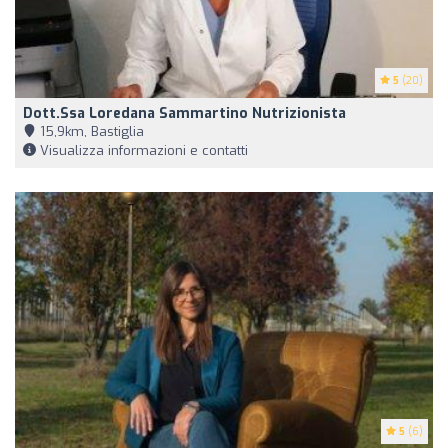
5
(20)
Dott.ssa Loredana Sammartino Nutrizionista
15,9km, Bastiglia
Visualizza informazioni e contatti
5
(6)