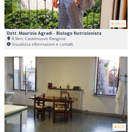
4.8
(4)
Dott. Maurizio Agradi - Biologo Nutrizionista
8,9km, Castelnuovo Rangone
Visualizza informazioni e contatti
5
(4)