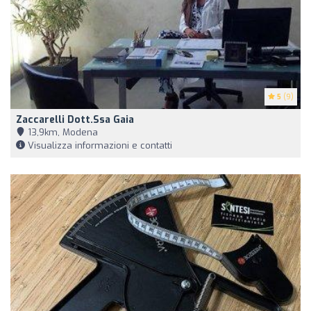
5
(9)
Zaccarelli Dott.ssa Gaia
13,9km, Modena
Visualizza informazioni e contatti