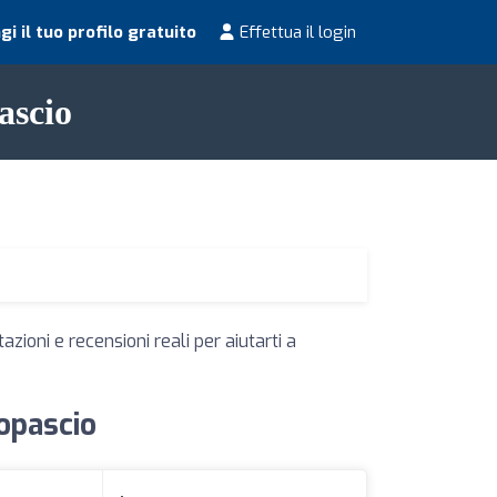
i il tuo profilo gratuito
Effettua il login
ascio
zioni e recensioni reali per aiutarti a
topascio