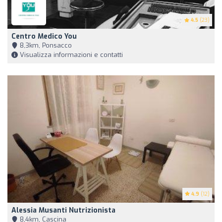
4.5
(23)
Centro Medico You
8,3km, Ponsacco
Visualizza informazioni e contatti
4.9
(12)
Alessia Musanti Nutrizionista
8,4km, Cascina