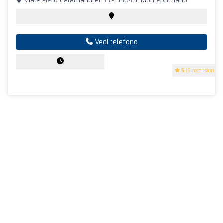
Viale Piero Calamandrei 33 - 53045, Montepulciano
Vedi telefono
5
(3 recensioni)