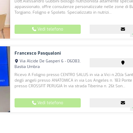
Dott.Alessandro Gubbini biologo nutrizionista altamente specia
appassionato, offre consulenze personalizzate nelle zone di B
Torgiano, Foligno e Spoleto. Specializzato in nutrizi...
Vedi telefono
Francesco Pasqualoni
Via Alcide De Gasperi 6 - 06083,
Bastia Umbra
Ricevo A Foligno presso CENTRO SALUS in via a.Vici n.20/a San
degli angeli presso ANATOMICA in via Los Angeles n. 183 Ponte
presso CROSSFIT PERUGIA In via strada Tiberina n. 26t Son...
Vedi telefono