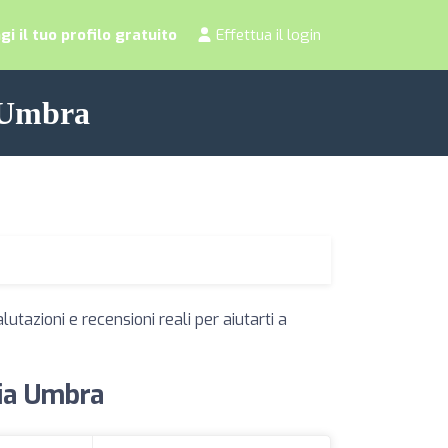
i il tuo profilo gratuito
Effettua il login
a Umbra
utazioni e recensioni reali per aiutarti a
tia Umbra