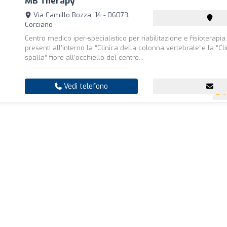
MB Therapy
Via Camillo Bozza, 14 - 06073,
Corciano
Centro medico iper-specialistico per riabilitazione e fisioterapi
presenti all’interno la “Clinica della colonna vertebrale”e la “Cl
spalla” fiore all’occhiello del centro...
Vedi telefono
4