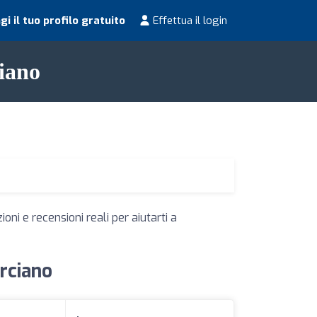
i il tuo profilo gratuito
Effettua il login
ciano
oni e recensioni reali per aiutarti a
orciano