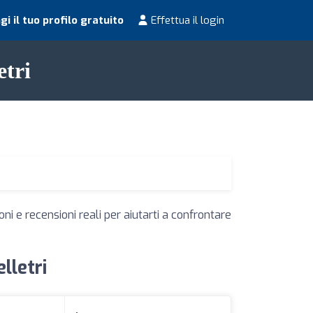
i il tuo profilo gratuito
Effettua il login
etri
ni e recensioni reali per aiutarti a confrontare
lletri