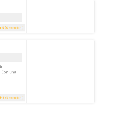
5
(6 recensioni)
ri,
. Con una
5
(3 recensioni)