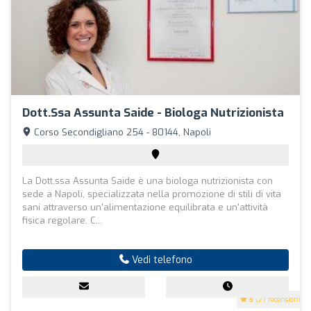
Dott.ssa Assunta Saide - Biologa Nutrizionista
Corso Secondigliano 254 - 80144, Napoli
La Dott.ssa Assunta Saide è una biologa nutrizionista con
sede a Napoli, specializzata nella promozione di stili di vita
sani attraverso un'alimentazione equilibrata e un'attività
fisica regolare. C...
Vedi telefono
5
(27 recensioni)