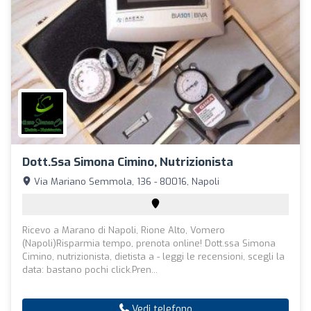
Dott.ssa Simona Cimino, Nutrizionista
Via Mariano Semmola, 136 - 80016, Napoli
Ricevo a Marano di Napoli, Rione Alto, Vomero
(Napoli)Risparmia tempo, prenota online! Dott.ssa Simona
Cimino, nutrizionista, dietista a - leggi le recensioni, scegli la
data: bastano pochi click.Pren...
Vedi telefono