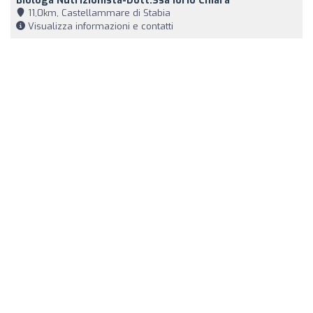
Biologa Nutrizionista-Dott.ssa Iorio Chiara
11,0km, Castellammare di Stabia
Visualizza informazioni e contatti