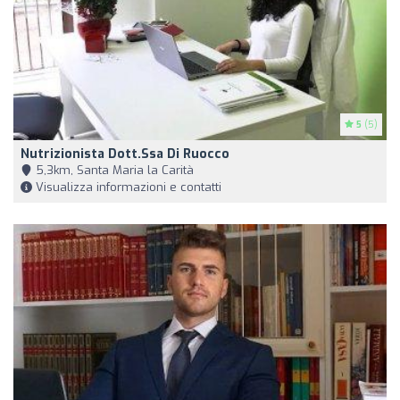
5
(5)
Nutrizionista Dott.ssa Di Ruocco
5,3km, Santa Maria la Carità
Visualizza informazioni e contatti