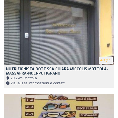
5
(20)
NUTRIZIONISTA DOTT.SSA CHIARA MICCOLIS MOTTOLA-
MASSAFRA-NOCI-PUTIGNANO
29,2km, Mottola
Visualizza informazioni e contatti