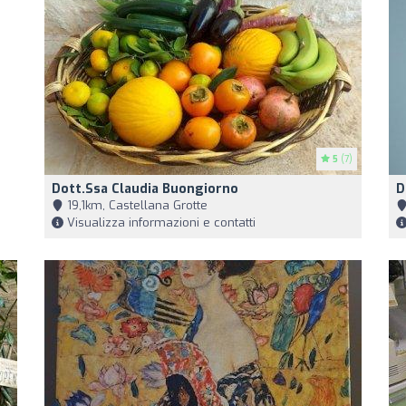
5
(7)
Dott.ssa Claudia Buongiorno
D
19,1km, Castellana Grotte
Visualizza informazioni e contatti