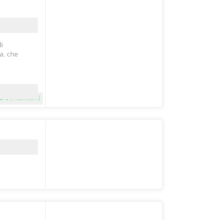
i
a, che
5
(1 recensioni)