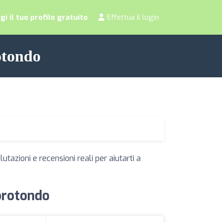
i il tuo profilo gratuito
Effettua il login
rotondo
utazioni e recensioni reali per aiutarti a
corotondo