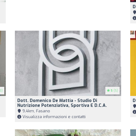
D
3)
5
(5)
Dott. Domenico De Mattia - Studio Di
D
Nutrizione Potenziativa, Sportiva E D.C.A.
9,4km, Fasano
Visualizza informazioni e contatti