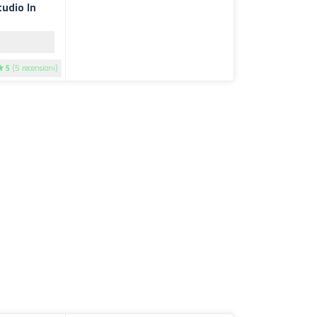
udio In
5
(5 recensioni)