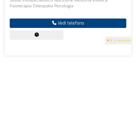
Studio Polispecialistico Nutrizione Medicina estetica
Fisioterapia Osteopatia Psicologia
Vedi telefono
5
(4 recensioni)