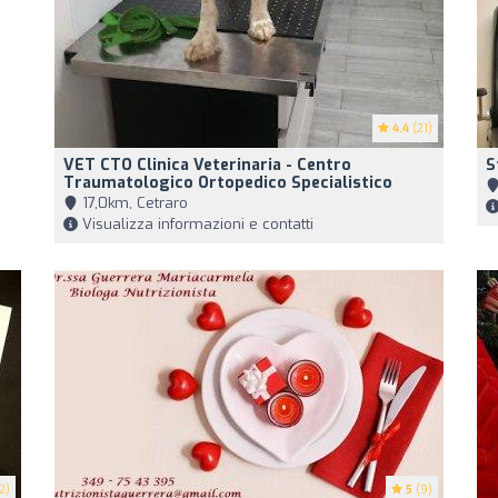
4.4
(21)
VET CTO Clinica Veterinaria - Centro
S
Traumatologico Ortopedico Specialistico
17,0km, Cetraro
Visualizza informazioni e contatti
2)
5
(9)