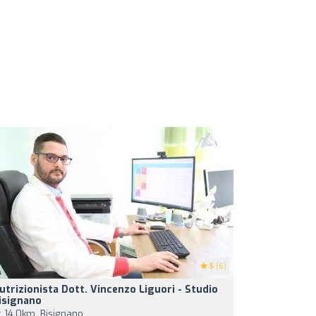
5
(6)
utrizionista Dott. Vincenzo Liguori - Studio
isignano
14,0km, Bisignano