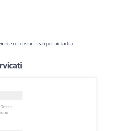
oni e recensioni reali per aiutarti a
rvicati
 Dr.ssa
zione
.