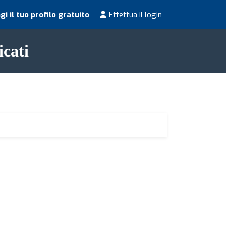
i il tuo profilo gratuito
Effettua il login
icati