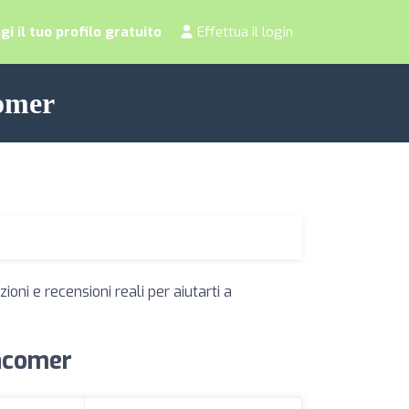
i il tuo profilo gratuito
Effettua il login
comer
oni e recensioni reali per aiutarti a
Macomer