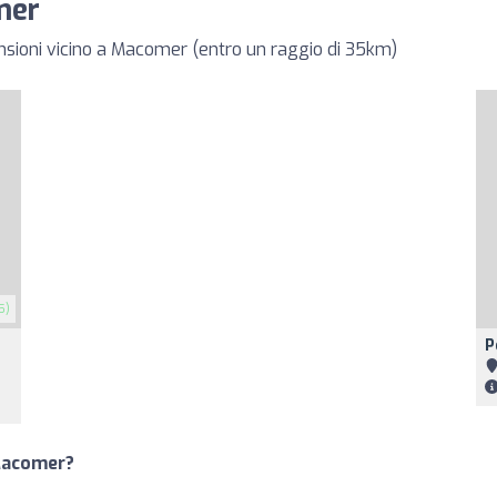
mer
ensioni vicino a Macomer (entro un raggio di 35km)
5)
P
 Macomer?