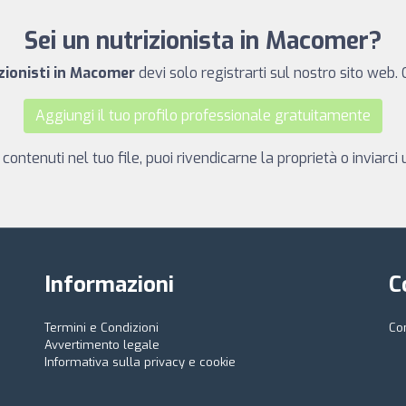
Sei un nutrizionista in Macomer?
izionisti in Macomer
devi solo registrarti sul nostro sito web.
Aggiungi il tuo profilo professionale gratuitamente
 contenuti nel tuo file, puoi rivendicarne la proprietà o inviarc
Informazioni
C
Termini e Condizioni
Co
Avvertimento legale
Informativa sulla privacy e cookie