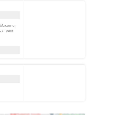
 a Macomer,
 per ogni