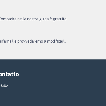
 Comparire nella nostra guida è gratuito!
i un'email e provvederemo a modificarli.
ontatto
ntatto