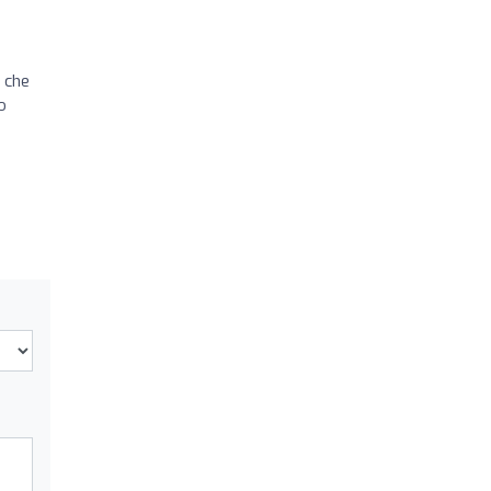
, che
o