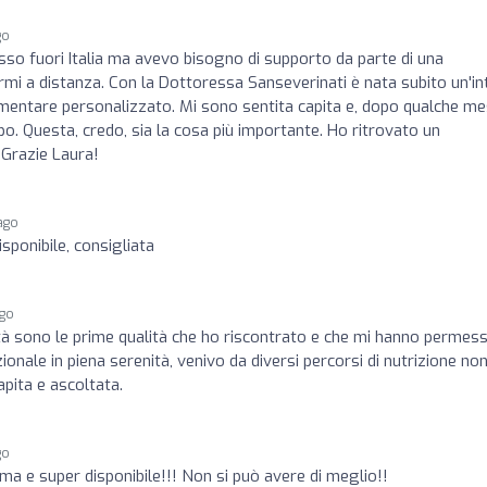
go
sso fuori Italia ma avevo bisogno di supporto da parte di una
rmi a distanza. Con la Dottoressa Sanseverinati è nata subito un'in
limentare personalizzato. Mi sono sentita capita e, dopo qualche me
o. Questa, credo, sia la cosa più importante. Ho ritrovato un
. Grazie Laura!
ago
sponibile, consigliata
ago
tà sono le prime qualità che ho riscontrato e che mi hanno permes
onale in piena serenità, venivo da diversi percorsi di nutrizione no
apita e ascoltata.
go
ima e super disponibile!!! Non si può avere di meglio!!