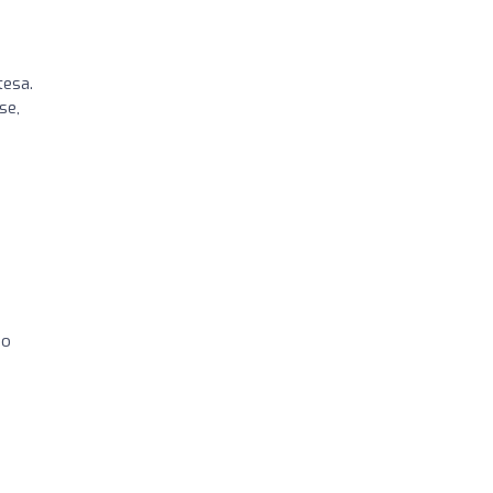
tesa.
se,
so
n