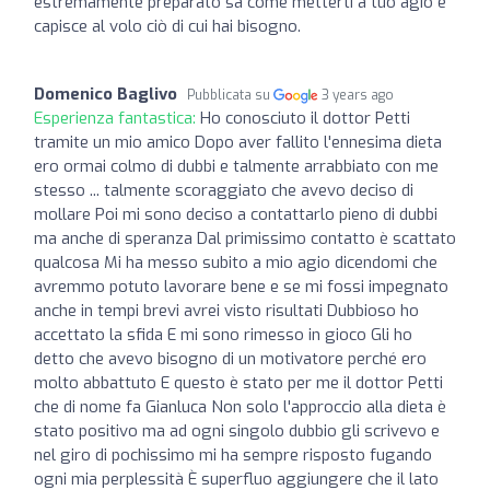
estremamente preparato sa come metterti a tuo agio e
capisce al volo ciò di cui hai bisogno.
Domenico Baglivo
Pubblicata su
3 years ago
Esperienza fantastica:
Ho conosciuto il dottor Petti
tramite un mio amico Dopo aver fallito l'ennesima dieta
ero ormai colmo di dubbi e talmente arrabbiato con me
stesso ... talmente scoraggiato che avevo deciso di
mollare Poi mi sono deciso a contattarlo pieno di dubbi
ma anche di speranza Dal primissimo contatto è scattato
qualcosa Mi ha messo subito a mio agio dicendomi che
avremmo potuto lavorare bene e se mi fossi impegnato
anche in tempi brevi avrei visto risultati Dubbioso ho
accettato la sfida E mi sono rimesso in gioco Gli ho
detto che avevo bisogno di un motivatore perché ero
molto abbattuto E questo è stato per me il dottor Petti
che di nome fa Gianluca Non solo l'approccio alla dieta è
stato positivo ma ad ogni singolo dubbio gli scrivevo e
nel giro di pochissimo mi ha sempre risposto fugando
ogni mia perplessità È superfluo aggiungere che il lato