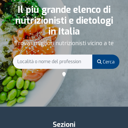
Il più grande elenco di
nutrizionisti e dietologi
in Italia
Trova i migliori nutrizionisti vicino a te
Cerca
Sezioni