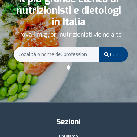
nutrizionisti e dietologi
in Italia
Trova i migliori nutrizionisti vicino a te
Cerca
Sezioni
Chi siamo