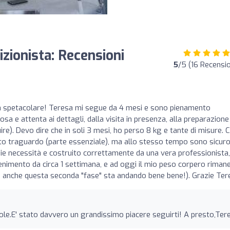
izionista: Recensioni
5
/5 (16 Recensio
sta spetacolare! Teresa mi segue da 4 mesi e sono pienamento
sa e attenta ai dettagli, dalla visita in presenza, alla preparazione
guire). Devo dire che in soli 3 mesi, ho perso 8 kg e tante di misure. 
o traguardo (parte essenziale), ma allo stesso tempo sono sicuro
ie necessità e costruito correttamente da una vera professionista,
enimento da circa 1 settimana, e ad oggi il mio peso corpero riman
che anche questa seconda "fase" sta andando bene bene!). Grazie Ter
role.E' stato davvero un grandissimo piacere seguirti! A presto,Ter