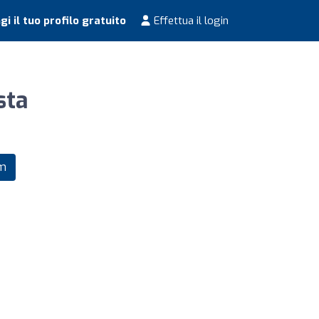
i il tuo profilo gratuito
Effettua il login
sta
om