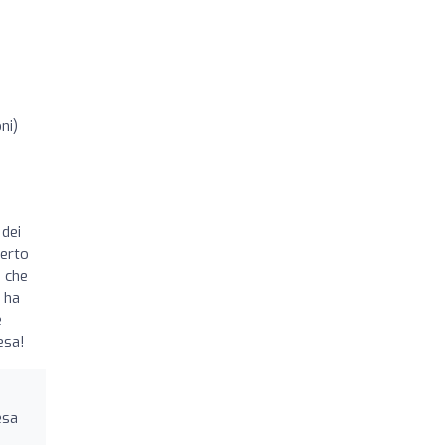
ni)
 dei
Certo
 che
 ha
e
esa!
esa