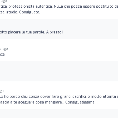
s ago
tica: professionista autentica. Nulla che possa essere sostituito d
za, studio. Consigliata.
lto piacere le tue parole. A presto!
rs ago
ace
ago
lo ho perso chili senza dover fare grandi sacrifici, è molto attenta 
ascia a te scegliere cosa mangiare... Consigliatissima