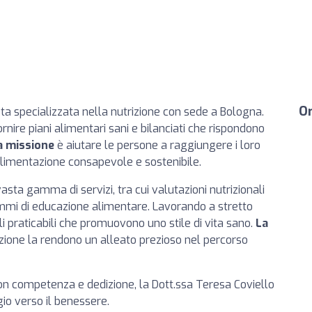
Or
ta specializzata nella nutrizione con sede a Bologna.
rnire piani alimentari sani e bilanciati che rispondono
a missione
è aiutare le persone a raggiungere i loro
'alimentazione consapevole e sostenibile.
vasta gamma di servizi, tra cui valutazioni nutrizionali
ammi di educazione alimentare. Lavorando a stretto
ali praticabili che promuovono uno stile di vita sano.
La
izione la rendono un alleato prezioso nel percorso
 con competenza e dedizione, la Dott.ssa Teresa Coviello
gio verso il benessere.