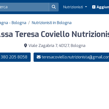
Nutrizionisti
Aggiung
omagna - Bologna
Nutrizionisti in Bologna
.ssa Teresa Coviello Nutrizioni
Viale Zagabria 7, 40127, Bologna
380 205 8058
teresacoviello.nutrizionista@gmail.c